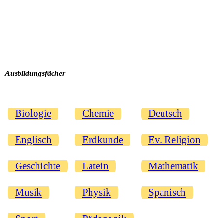
Ausbildungsfächer
Biologie
Chemie
Deutsch
Englisch
Erdkunde
Ev. Religion
Geschichte
Latein
Mathematik
Musik
Physik
Spanisch