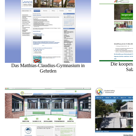
Die kooperat
Das Matthias-Claudius-Gymnasium in
Salz
Gehrden