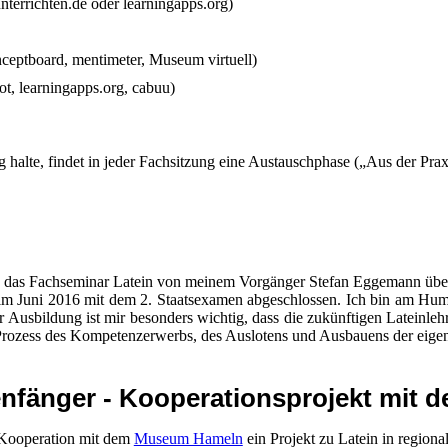
nterrichten.de oder learningapps.org)
onceptboard, mentimeter, Museum virtuell)
ot, learningapps.org, cabuu)
 halte, findet in jeder Fachsitzung eine Austauschphase („Aus der Praxi
h das Fachseminar Latein von meinem Vorgänger Stefan Eggemann üb
 im Juni 2016 mit dem 2. Staatsexamen abgeschlossen. Ich bin am Hum
r Ausbildung ist mir besonders wichtig, dass die zukünftigen Lateinlehr
 Prozess des Kompetenzerwerbs, des Auslotens und Ausbauens der eigen
tenfänger - Kooperationsprojekt mi
 Kooperation mit dem
Museum Hameln
ein Projekt zu Latein in region