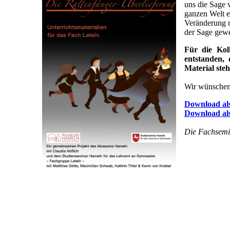
uns die Sage 
ganzen Welt er
Veränderung n
der Sage gewe
Für die Kol
entstanden, 
Material ste
Wir wünschen 
Download al
Download al
Die Fachsemin