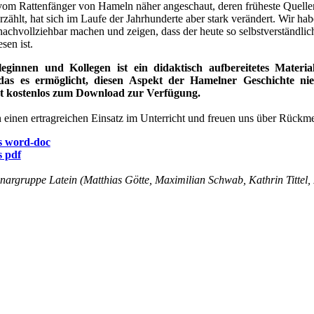
vom Rattenfänger von Hameln näher angeschaut, deren früheste Quellen 
zählt, hat sich im Laufe der Jahrhunderte aber stark verändert. Wir ha
achvollziehbar machen und zeigen, dass der heute so selbstverständlic
sen ist.
leginnen und Kollegen ist ein didaktisch aufbereitetes Mater
das es ermöglicht, diesen Aspekt der Hamelner Geschichte nie
ht kostenlos zum Download zur Verfügung.
einen ertragreichen Einsatz im Unterricht und freuen uns über Rückm
s word-doc
s pdf
argruppe Latein (Matthias Götte, Maximilian Schwab, Kathrin Tittel,