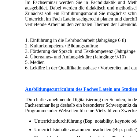
Im Fachseminar werden Sie in Fachdidaktik und Meth
ausgebildet. Dabei werden die didaktisch und methodis
Zunächst soll ein Einführungsmodul Sie möglichst schne
Unterricht im Fach Latein sachgerecht planen und durchf
vertiefende Arbeit an den zentralen Themen der Lateindid
1. Einführung in die Lehrbucharbeit (Jahrgänge 6-8)
2. Kulturkompetenz / Bildungsauftrag
3. Förderung der Sprach- und Textkompetenz (Jahrgänge 
4. Übergangs- und Anfangslektüre (Jahrgänge 9-10)
5. Medien
6. Lektüre in der Qualifikationsphase / Vorbereiten auf da
Ausbildungscurriculum des Faches Latein am Studie
Durch die zunehmende Digitalisierung der Schulen, in d
Fachseminar liegt deshalb ein besonderer Schwerpunkt da
Programme oder Webseiten für eine Vielzahl von Zwecken,
Unterrichtsdurchführung (Bsp. notability, keynote o
Unterrichtsinhalte zusammen bearbeiten (Bsp. padlet