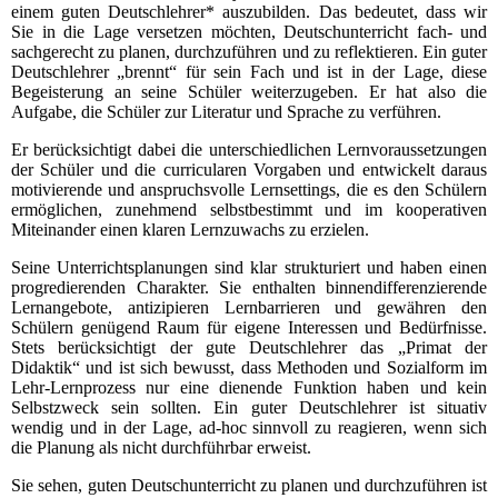
einem guten Deutschlehrer* auszubilden. Das bedeutet, dass wir
Sie in die Lage versetzen möchten, Deutschunterricht fach- und
sachgerecht zu planen, durchzuführen und zu reflektieren. Ein guter
Deutschlehrer „brennt“ für sein Fach und ist in der Lage, diese
Begeisterung an seine Schüler weiterzugeben. Er hat also die
Aufgabe, die Schüler zur Literatur und Sprache zu verführen.
Er berücksichtigt dabei die unterschiedlichen Lernvoraussetzungen
der Schüler und die curricularen Vorgaben und entwickelt daraus
motivierende und anspruchsvolle Lernsettings, die es den Schülern
ermöglichen, zunehmend selbstbestimmt und im kooperativen
Miteinander einen klaren Lernzuwachs zu erzielen.
Seine Unterrichtsplanungen sind klar strukturiert und haben einen
progredierenden Charakter. Sie enthalten binnendifferenzierende
Lernangebote, antizipieren Lernbarrieren und gewähren den
Schülern genügend Raum für eigene Interessen und Bedürfnisse.
Stets berücksichtigt der gute Deutschlehrer das „Primat der
Didaktik“ und ist sich bewusst, dass Methoden und Sozialform im
Lehr-Lernprozess nur eine dienende Funktion haben und kein
Selbstzweck sein sollten. Ein guter Deutschlehrer ist situativ
wendig und in der Lage, ad-hoc sinnvoll zu reagieren, wenn sich
die Planung als nicht durchführbar erweist.
Sie sehen, guten Deutschunterricht zu planen und durchzuführen ist